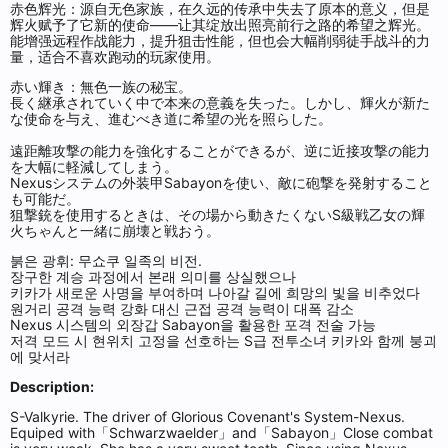
赤色辉光：源自无色家族，在久远的传承中失去了原本的意义，但是
辉火赋予了它新的使命——让其绽放出照亮前行之路的希望之辉光。
能增强远程作战能力，提升狙击性能，但也会大幅削弱徒手战斗的力
量，适合不喜欢跑动的玩家使用。
赤い輝き：無色一族の秘宝。
長く継承されていく中で本来の意義を失った。しかし、輝火が新た
な使命を与え、進むべき道に希望の光を照らした。
遠距離攻撃の能力を強化することができるが、逆に近接攻撃の能力
を大幅に軽減してしまう。
Nexusシステムの外装甲Sabayonを使い、敵に砲撃を発射すること
も可能だ。
狙撃銃を使用するときは、その場から動きたくないS級戦乙女の輝
火ちゃんと一緒に崩壊と戦おう。
붉은 광휘: 무쇼쿠 일족의 비전.
장구한 계승 과정에서 본래 의미를 상실했으나
키카가 새로운 사명을 부여하며 나아갈 길에 희망의 빛을 비추었다
원거리 공격 능력 강화 대신 근접 공격 능력이 대폭 감소
Nexus 시스템의 외장갑 Sabayon을 활용한 포격 전술 가능
저격 모드 시 현위치 고정을 선호하는 S급 전투소녀 키카와 함께 붕괴
에 맞서라
Description:
S-Valkyrie. The driver of Glorious Covenant's System-Nexus.
Equiped with「Schwarzwaelder」and「Sabayon」Close combat