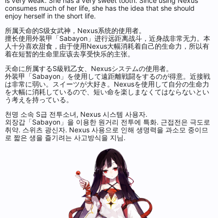
is very weak. She has a very sweet tooth. Since using Nexus
consumes much of her life, she has the idea that she should
enjoy herself in the short life.
所属天命的S级女武神，Nexus系统的使用者。
擅长使用外装甲「Sabayon」进行远距离战斗，近身战非常无力。本
人十分喜欢甜食，由于使用Nexus大幅消耗着自己的生命力，所以有
着在短暂的生命里应该去享受快乐的主张。
天命に所属するS級戦乙女、Nexusシステムの使用者。
外装甲「Sabayon」を使用して遠距離戦闘をするのが得意。近接戦
は非常に弱い。スイーツが大好き。Nexusを使用して自分の生命力
を大幅に消耗しているので、短い命を楽しまなくてはならないとい
う考えを持っている。
천명 소속 S급 전투소녀, Nexus 시스템 사용자.
외장갑「Sabayon」을 이용한 원거리 전투에 특화. 근접전은 극도로
취약. 스위츠 광신자. Nexus 사용으로 인해 생명력을 과소모 중이므
로 짧은 생을 즐기려는 사고방식을 지님.