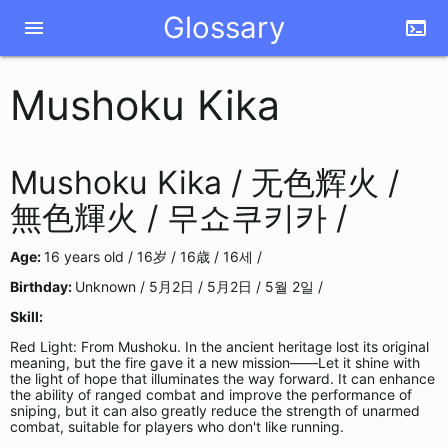
Glossary
menu
terminal
Mushoku Kika
Mushoku Kika /
无色辉火 /
無色輝火 /
무쇼쿠키카 /
Age:
16 years old /
16岁 /
16歳 /
16세 /
Birthday:
Unknown /
5月2日 /
5月2日 /
5월 2일 /
Skill:
Red Light: From Mushoku. In the ancient heritage lost its original
meaning, but the fire gave it a new mission——Let it shine with
the light of hope that illuminates the way forward. It can enhance
the ability of ranged combat and improve the performance of
sniping, but it can also greatly reduce the strength of unarmed
combat, suitable for players who don't like running.