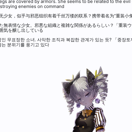
legs are covered by armors. She seems to be related to the evil
destroying enemies on command
无少女，似乎与邪恶组织有着千丝万缕的联系？携带着名为“重装小
た無表情な少女。邪悪な組織と複雑な関係があるらしい？「重装ウ
囲気を醸し出している
인 무표정한 소녀. 사악한 조직과 복잡한 관계가 있는 듯? 「중장토끼
않는 분위기를 풍기고 있다