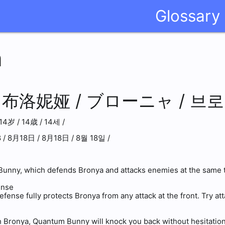
Glossary
a
/
布洛妮娅 /
ブローニャ /
브로
14岁 /
14歳 /
14세 /
 /
8月18日 /
8月18日 /
8월 18일 /
t Bunny, which defends Bronya and attacks enemies at the same 
ense
ense fully protects Bronya from any attack at the front. Try att
Bronya, Quantum Bunny will knock you back without hesitation