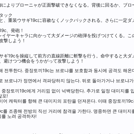
防御によりブローニャが正面撃破できなくなる。背後に回るか、ブ
タック
と、重装ウサギ19cに容赦なくノックバックされる。さらに一定ダ
9c、発砲！
プレイヤーキャラに向かって大ダメージの砲弾を投げつけてくる。こ
攻撃しよう！
サギ19cを操縦して前方の直線距離に斬撃を行う。命中すると大ダ
、避けつつ機会をうかがって攻撃しよう！
해 전투한다. 중장토끼19c는 브로냐를 보호함과 동시에 공격도 해온
로 브로냐가 정면에서 격파당하지 않는다. 뒤로 돌아가거나 브로냐가
중장토끼19c에게 거리낌 없이 넉백당한다. 추가로 일정 대미지를 
발포!
이어 캐릭터를 향해 큰 대미지의 포탄을 던져온다. 이때 중장토끼19
c를 조종해 전방의 직선 거리에 참격을 가한다. 명중하면 큰 대미지를
를 노려 공격하자!