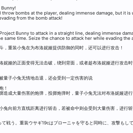
m Bunny!
throw bombs at the player, dealing immense damage, but it is 
 evading from the bomb attack!
 Project Bunny to attack in a straight line, dealing immense dama
he same time. Seize the chance to attack her while evading the a
斗，重装小兔在为布洛妮娅提供防御的同时，还可以进行攻击！
洛妮娅的正面变得无法击破，绕到背面，或者趁布洛妮娅进行攻击时
被量子小兔无情地击退，还会受到一定伤害的说
炮！
掷造成大量伤害的炮弹，投掷炮弹时，量子小兔无法对布洛妮娅进行
小兔向前方直线距离进行斩击，若被命中则会受到大量伤害，进行斩
操って戦う。重装ウサギ19cはブローニャを守ると同時に、攻撃もし