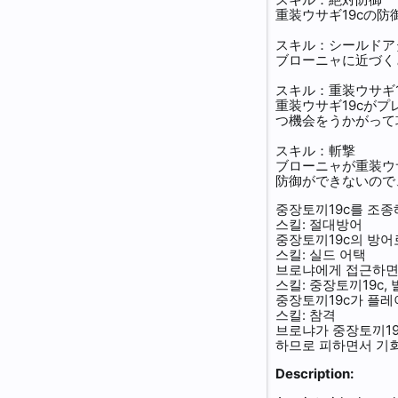
重装ウサギ19cの
House Apokalypse
Fran
Luna Sylpheria
Motorcycle Girl
スキル：シールドア
ブローニャに近づく
St. Freyja Academy
Femiris
Madame Sylpheria
Bomb Motorcycle Girl
スキル：重装ウサギ1
重装ウサギ19cが
つ機会をうかがって
Valkyries
Shion
Theresa Apokalypse
Tiger Penguin
スキル：斬撃
ブローニャが重装ウ
Anti-Entropy
Kiana & Mei
Seele Vollerei
Science Girl
防御ができないので
중장토끼19c를 조종
Executor
Seele - Quantum Entanglement
Sprint Girl
스킬: 절대방어
중장토끼19c의 방어
스킬: 실드 어택
Massive Electric Corporation
Lulu
Ranger
브로냐에게 접근하면 
스킬: 중장토끼19c, 
Cocolia Orphanage
Prettie
Nuclear Explosion
중장토끼19c가 플레
스킬: 참격
브로냐가 중장토끼19
Moonlight Throne
Anila
Big Shield
하므로 피하면서 기회
Description:
Hyperion
ELLA
Fire Feather