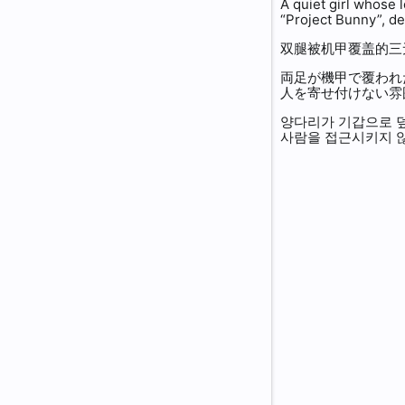
A quiet girl whose 
“Project Bunny”, 
Nagazora City
「Bunny Princess」Sin Mal
Nurse
双腿被机甲覆盖的三
Senba Academy
「Recovery」Jhana
Witchcraft Girl
両足が機甲で覆われ
人を寄せ付けない雰
Genkai Laboratory
「Herrscher」Raiden Mei
Cannon Mecha
양다리가 기갑으로 덮
사람을 접근시키지 
Misty Sea Manor
「Silver Wolf」Bronya
Modified Cannon Mecha
Homu Paradise
Doctor
Samurai Mecha
Babylon Academy
Cecilia Schariac
Modified Samurai Mecha
Anti-Honkai Strategic Integrated
Dogma Zone
Summoning Mecha
Terminal Unit 2
Siberian Ice Cave
Aurora
Modified Summoning Mecha
Genkai / X-10 Experiment
Corpse of Kyuushou
Prism Mecha