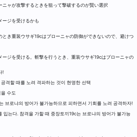
ローニャが攻撃するときを狙って撃破するのが賢い選択
メージを受けるかも
のとき重装ウサギ19cはブローニャの防御ができないので、避けつ
メージを受ける。斬撃を行うとき、重装ウサギ19cはブローニャの
다!
 공격할 때를 노려 격파하는 것이 현명한 선택
입을 수도
c는 브로냐의 방어가 불가능하므로 피하면서 기회를 노려 공격하자!
 입는다. 참격을 가할 때 중장토끼19c는 브로냐의 방어가 불가능