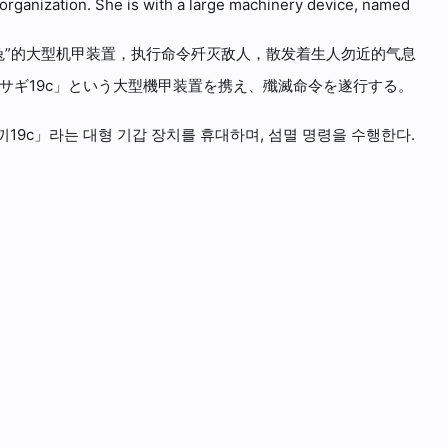
 organization. She is with a large machinery device, named
兔”的大型机甲装置，执行命令歼灭敌人，散发着生人勿近的气息
サギ19c」という大型機甲装置を携え、殲滅命令を遂行する。
19c」라는 대형 기갑 장치를 휴대하며, 섬멸 명령을 수행한다.