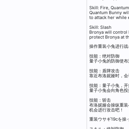
Third Eruption
Seele Vollerei
Sin Mal
Archer
Skill: Fire, Quantu
Quantum Bunny will 
to attack her while
Honkai Beast
Sin Mal
Kiana Kaslana
Self-Explosion Girl
Skill: Slash
Bronya will control
Herrscher
Houraiji Kyuushou
Yae Sakura
Shield Girl
protect Bronya at t
操作重装小兔进行战
Pseudo Herrscher
Estherine Livisius
Kaguya-hime
Treasure Thief
技能：绝对防御
Retrospective Chapter
Fu Hua
Chloé
Penguin Girl
量子小兔的防御使布
技能：盾牌攻击
Reborn Chapter
Mushoku Kika
「Abyss Flower」Shigure Kira
Kendou Club President
靠近布洛妮娅时，会
技能：量子小兔，开
Zombies
Sirin
Shirosakura
Rocket Girl
量子小兔会向角色投
技能：斩击
Schicksal
Rita
Kurokaede
Cheerleader
布洛妮娅会操纵重装
机会进行攻击吧！
House Kaslana
Ninti
Kevin Kaslana
Astrologist
重装ウサギ19cを
スキル：絶対防御
House Schariac
Jhana
Raiden Mei - Childhood
Chain Girl