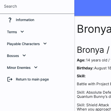
Search
question_mark
Information
Brony
Terms
Honkai
Playable Characters
Bronya 
Honkai Energy
Kiana Kaslana
Bosses
Age:
14 years old /
Honkai Source
Raiden Mei
Corrupted Mei
Minor Enemies
Birthday:
August 18
Skill:
logout
Reality Distortion Field
Bronya Zaychik
White Fox
Literary Girl
Return to main page
Battle with Projec
Honkai Eruption
Murata Himeko
Bronya
Track Girl
Skill: Absolute Def
Quantum Bunny’s def
Second Eruption
Theresa Apokalypse
Murata Himeko
Kendou Girl
Skill: Shield Attack
When you approach 